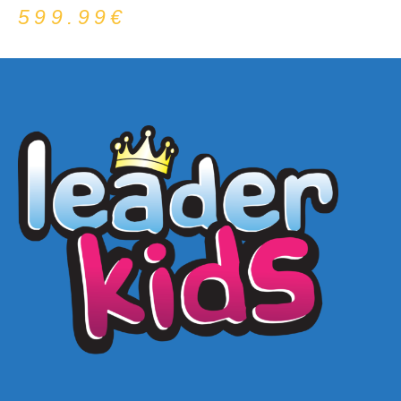
599.99
€