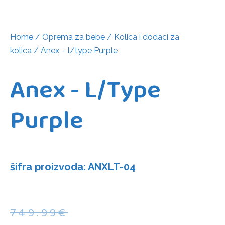
Home
/
Oprema za bebe
/
Kolica i dodaci za
kolica
/ Anex – l/type Purple
Anex - L/type
Purple
šifra proizvoda: ANXLT-04
749.99
€