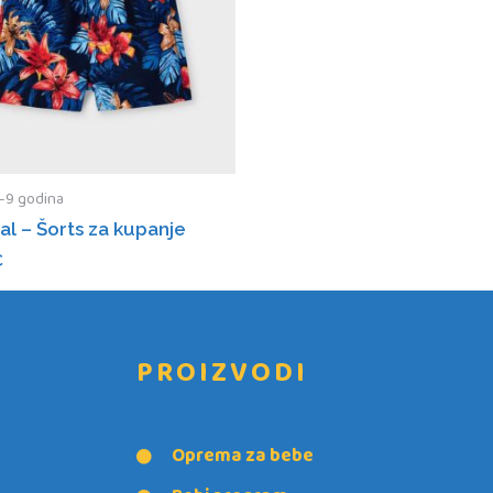
3-9 godina
l – Šorts za kupanje
€
PROIZVODI
Oprema za bebe