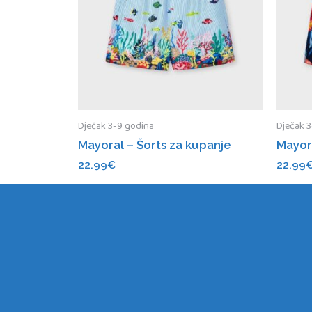
Dječak 3-9 godina
Dječak 
Mayoral – Šorts za kupanje
Mayora
22.99
€
22.99