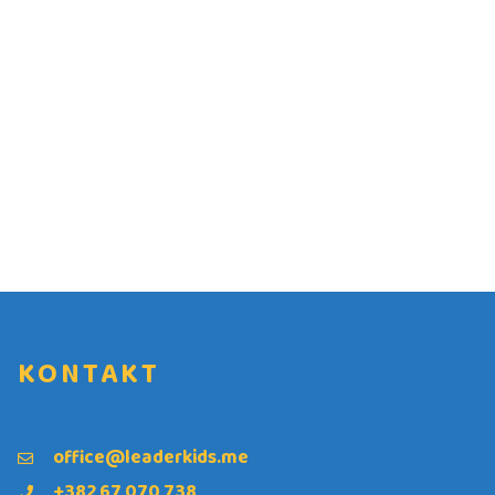
KONTAKT
office@leaderkids.me
+382 67 070 738