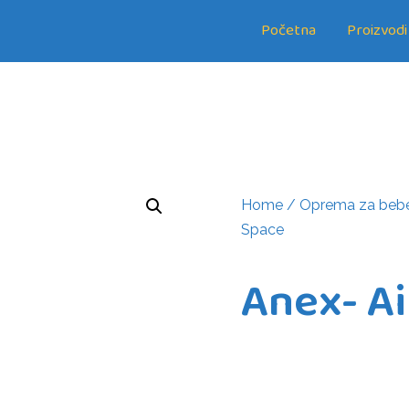
Početna
Proizvodi
Home
/
Oprema za beb
Space
Anex- Ai