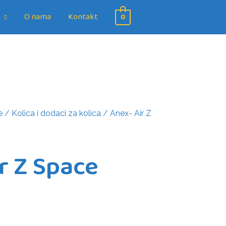
O nama
Kontakt
0
e
/
Kolica i dodaci za kolica
/ Anex- Air Z
r Z Space