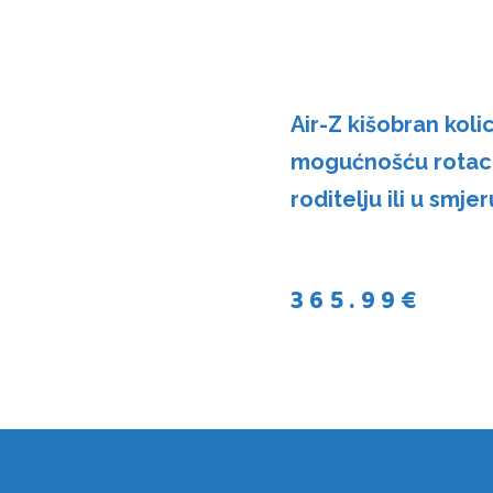
Air-Z kišobran koli
mogućnošću rotaci
roditelju ili u smje
365.99
€